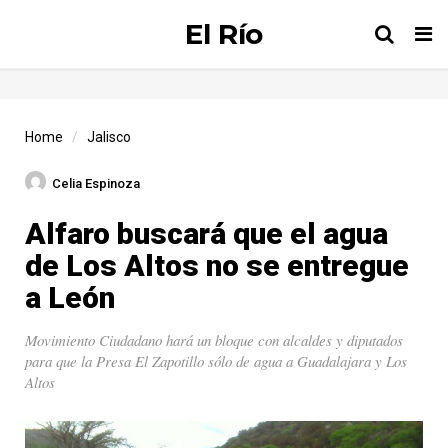
El Río
Tog
nav
Home
Jalisco
Celia Espinoza
Alfaro buscará que el agua
de Los Altos no se entregue
a León
Movimiento Ciudadano hará un bloque con alcaldes y diputados
para que la Presa El Zapotillo sólo de agua a Guadalajara y Los
Altos