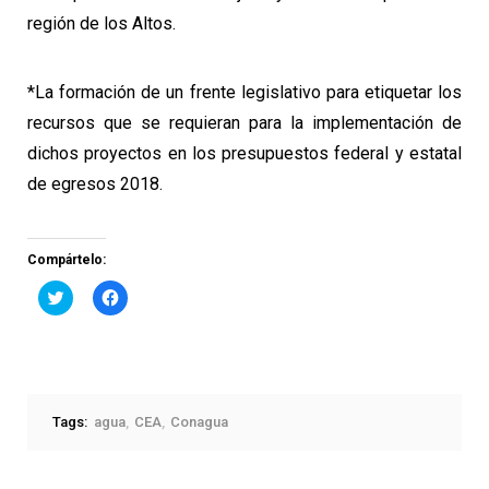
región de los Altos.
*La formación de un frente legislativo para etiquetar los
recursos que se requieran para la implementación de
dichos proyectos en los presupuestos federal y estatal
de egresos 2018.
Compártelo:
Haz
Haz
clic
clic
para
para
compartir
compartir
en
en
Twitter
Facebook
(Se
(Se
abre
abre
en
en
una
una
Tags:
agua
CEA
Conagua
ventana
ventana
nueva)
nueva)