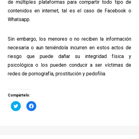
de múltiples plataformas para compartir todo tipo de
contenidos en internet, tal es el caso de Facebook o
Whatsapp.
Sin embargo, los menores o no reciben la información
necesaria o aun teniéndola incurren en estos actos de
riesgo que puede dañar su integridad física y
psicológica o los pueden conducir a ser víctimas de
redes de pornografía, prostitución y pedofilia.
Compártelo:
Haz
Haz
clic
clic
para
para
compartir
compartir
en
en
Twitter
Facebook
(Se
(Se
abre
abre
en
en