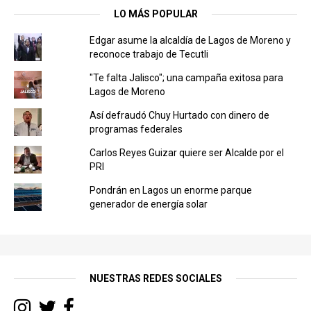
una
una
ventana
ventana
LO MÁS POPULAR
nueva)
nueva)
Edgar asume la alcaldía de Lagos de Moreno y
reconoce trabajo de Tecutli
"Te falta Jalisco"; una campaña exitosa para
Lagos de Moreno
Así defraudó Chuy Hurtado con dinero de
programas federales
Carlos Reyes Guizar quiere ser Alcalde por el
PRI
Pondrán en Lagos un enorme parque
generador de energía solar
NUESTRAS REDES SOCIALES