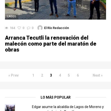
LAGOS
164
0
0
El Río Redacción
Arranca Tecutli la renovación del
malecón como parte del maratón de
obras
« Prev
1
2
3
4
5
6
Next »
LO MÁS POPULAR
Edgar asume la alcaldía de Lagos de Moreno y