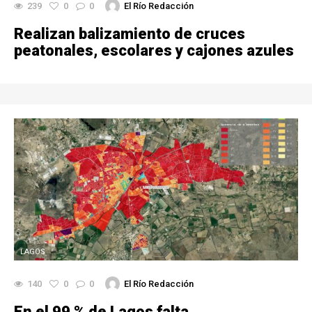
239
0
0
El Río Redacción
Realizan balizamiento de cruces
peatonales, escolares y cajones azules
LAGOS
140
0
0
El Río Redacción
En el 99 % de Lagos falta