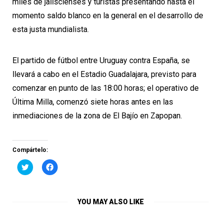
miles de jaliscienses y turistas presentando hasta el
momento saldo blanco en la general en el desarrollo de
esta justa mundialista.
El partido de fútbol entre Uruguay contra España, se
llevará a cabo en el Estadio Guadalajara, previsto para
comenzar en punto de las 18:00 horas; el operativo de
Última Milla, comenzó siete horas antes en las
inmediaciones de la zona de El Bajío en Zapopan.
Compártelo:
Haz
Haz
clic
clic
para
para
compartir
compartir
en
en
Twitter
Facebook
YOU MAY ALSO LIKE
(Se
(Se
abre
abre
en
en