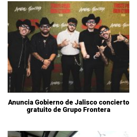
una
una
ventana
ventana
nueva)
nueva)
Anuncia Gobierno de Jalisco concierto
gratuito de Grupo Frontera