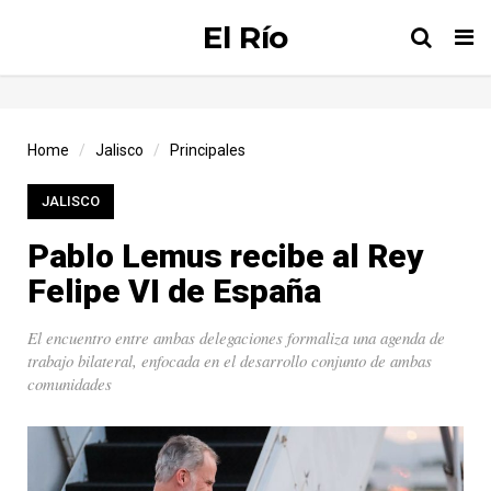
El Río
Tog
nav
Home
Jalisco
Principales
JALISCO
Pablo Lemus recibe al Rey
Felipe VI de España
El encuentro entre ambas delegaciones formaliza una agenda de
trabajo bilateral, enfocada en el desarrollo conjunto de ambas
comunidades