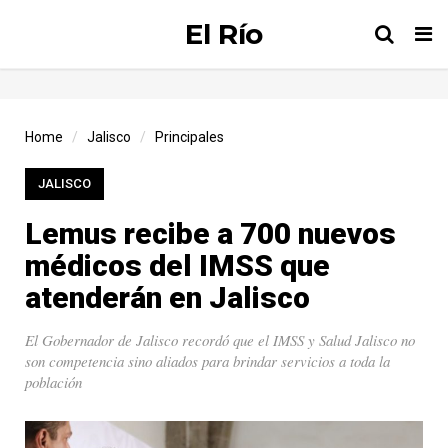
El Río
Tog
nav
Home
Jalisco
Principales
JALISCO
Lemus recibe a 700 nuevos
médicos del IMSS que
atenderán en Jalisco
El Gobernador de Jalisco recordó que el IMSS y Salud Jalisco no
son competencia sino aliados para brindar servicios a toda la
población