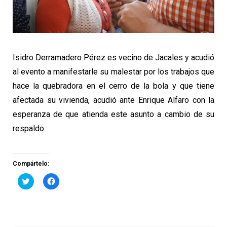
Isidro Derramadero Pérez es vecino de Jacales y acudió
al evento a manifestarle su malestar por los trabajos que
hace la quebradora en el cerro de la bola y que tiene
afectada su vivienda, acudió ante Enrique Alfaro con la
esperanza de que atienda este asunto a cambio de su
respaldo.
Compártelo:
Haz
Haz
clic
clic
para
para
compartir
compartir
en
en
Twitter
Facebook
(Se
(Se
abre
abre