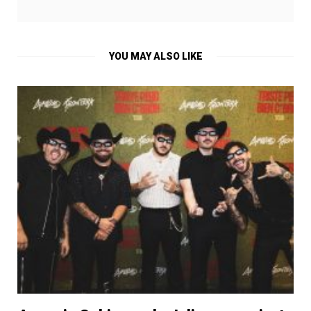
en
en
una
una
ventana
ventana
nueva)
nueva)
YOU MAY ALSO LIKE