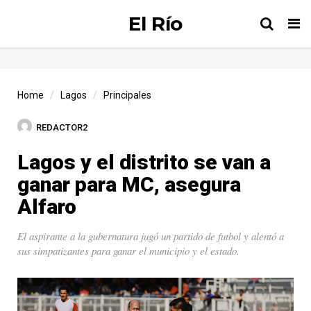
El Río
Tog
nav
Home
Lagos
Principales
REDACTOR2
Lagos y el distrito se van a
ganar para MC, asegura
Alfaro
El aspirante a la gubernatura jugó un partido de futbol y alentó a
sus simpatizantes para ganar el municipio y el estado.