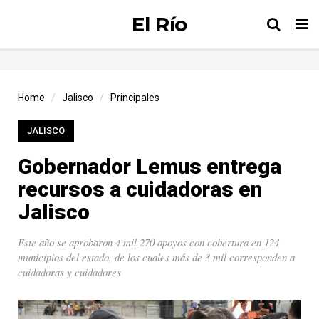
El Río
Tog
nav
Home
Jalisco
Principales
JALISCO
Gobernador Lemus entrega
recursos a cuidadoras en
Jalisco
Este año se aprobaron 4 mil 270 apoyos con cobertura en 124
municipios del estado, de los cuales más de 3 mil corresponden a
cuidadoras y cuidadores