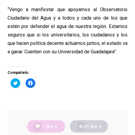
“Vengo a manifestar que apoyamos al Observatorio
Ciudadano del Agua y a todos y cada uno de los que
estén por defender el agua de nuestra región. Estamos
seguros que si los universitarios, los ciudadanos y los
que hacen política decente actuamos juntos, el estado va
a ganar. Cuenten con su Universidad de Guadalajara”.
Compártelo:
Haz
Haz
clic
clic
para
para
compartir
compartir
en
en
Twitter
Facebook
(Se
(Se
abre
abre
en
en
una
una
ventana
ventana
nueva)
nueva)
I like it
I don't like it
0
0