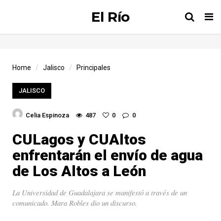
El Río
Tog
nav
Home
Jalisco
Principales
JALISCO
Celia Espinoza
487
0
0
CULagos y CUAltos
enfrentarán el envío de agua
de Los Altos a León
La Universidad de Guadalajara se manifestó a través de un
comunicado. Mara Robles dio un discurso.