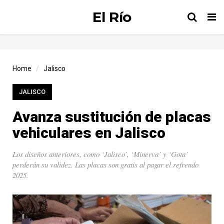
El Río
Tog
nav
Home
Jalisco
JALISCO
Avanza sustitución de placas
vehiculares en Jalisco
Los diseños anteriores, como ‘Jalisco’, ‘Minerva’ y ‘Gota’
perderán su validez. Las placas son gratis al pagar el refrendo
2025.