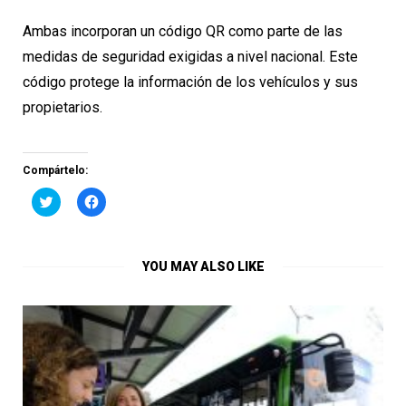
Ambas incorporan un código QR como parte de las
medidas de seguridad exigidas a nivel nacional. Este
código protege la información de los vehículos y sus
propietarios.
Compártelo:
Haz
Haz
clic
clic
para
para
compartir
compartir
en
en
Twitter
Facebook
YOU MAY ALSO LIKE
(Se
(Se
abre
abre
en
en
una
una
ventana
ventana
nueva)
nueva)