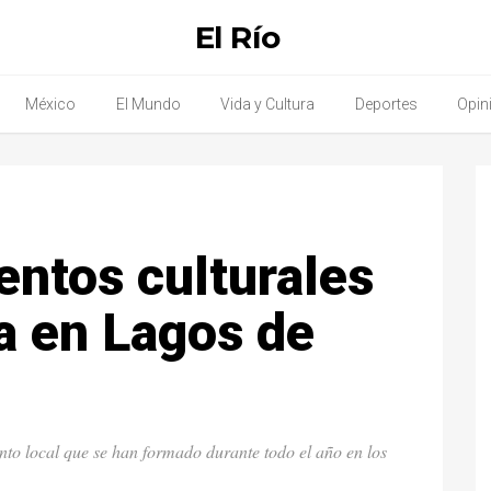
El Río
México
El Mundo
Vida y Cultura
Deportes
Opin
entos culturales
a en Lagos de
lento local que se han formado durante todo el año en los