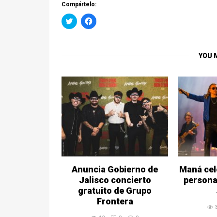
Compártelo:
Haz
Haz
clic
clic
para
para
compartir
compartir
en
en
Twitter
Facebook
YOU 
(Se
(Se
abre
abre
en
en
una
una
ventana
ventana
nueva)
nueva)
Anuncia Gobierno de
Maná cel
Jalisco concierto
persona
gratuito de Grupo
Frontera