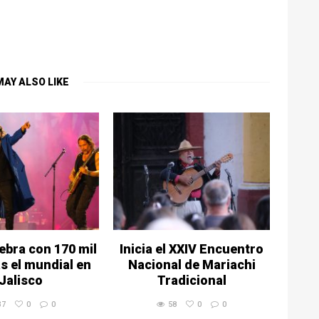
MAY ALSO LIKE
ebra con 170 mil
Inicia el XXIV Encuentro
s el mundial en
Nacional de Mariachi
Jalisco
Tradicional
37
0
0
58
0
0