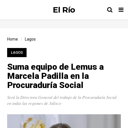
El Río
Tog
nav
Home
Lagos
LAGOS
Suma equipo de Lemus a
Marcela Padilla en la
Procuraduría Social
Será la Directora General del trabajo de la Procuraduría Social
en todas las regiones de Jalisco