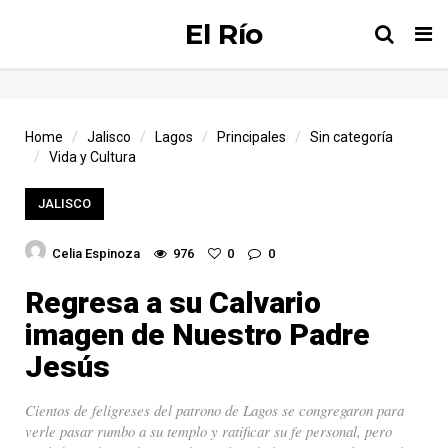
El Río
Tog
nav
Home
Jalisco
Lagos
Principales
Sin categoría
Vida y Cultura
JALISCO
Celia Espinoza
976
0
0
Regresa a su Calvario
imagen de Nuestro Padre
Jesús
Cientos de feligreses del patrono de Lagos se congregaron para
verle pasar rumbo a su templo y ratificar su fe personal, pero